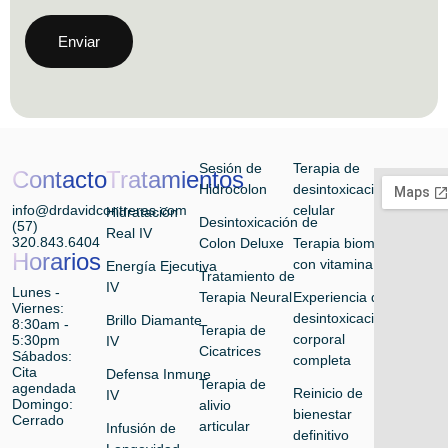
Enviar
Sesión de
Terapia de
Contacto
Tratamientos
Hidrocolon
desintoxicación
info@drdavidcontreras.com
celular
Hidratación
Desintoxicación de
(57)
Real IV
320.843.6404
Colon Deluxe
Terapia biomolecular
Horarios
con vitamina
Energía Ejecutiva
Tratamiento de
IV
Lunes -
Terapia Neural
Experiencia de
Viernes:
desintoxicación
Brillo Diamante
8:30am -
Terapia de
corporal
5:30pm
IV
Cicatrices
Sábados:
completa
Cita
Defensa Inmune
Terapia de
agendada
Reinicio de
IV
Domingo:
alivio
bienestar
Cerrado
articular
Infusión de
definitivo