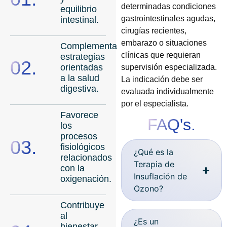
determinadas condiciones
equilibrio
gastrointestinales agudas,
intestinal.
cirugías recientes,
embarazo o situaciones
Complementa
clínicas que requieran
estrategias
02.
orientadas
supervisión especializada.
a la salud
La indicación debe ser
digestiva.
evaluada individualmente
por el especialista.
Favorece
FAQ's.
los
procesos
03.
fisiológicos
¿Qué es la
relacionados
Terapia de
con la
Insuflación de
oxigenación.
Ozono?
Contribuye
al
¿Es un
bienestar