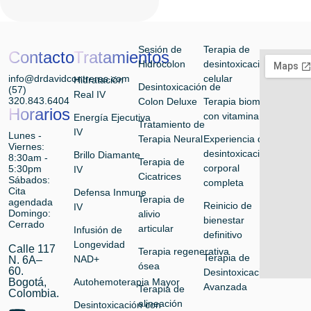
Sesión de
Terapia de
Contacto
Tratamientos
Hidrocolon
desintoxicación
info@drdavidcontreras.com
celular
Hidratación
Desintoxicación de
(57)
Real IV
320.843.6404
Colon Deluxe
Terapia biomolecular
Horarios
con vitamina
Energía Ejecutiva
Tratamiento de
IV
Lunes -
Terapia Neural
Experiencia de
Viernes:
desintoxicación
Brillo Diamante
8:30am -
Terapia de
corporal
5:30pm
IV
Cicatrices
Sábados:
completa
Cita
Defensa Inmune
Terapia de
agendada
Reinicio de
IV
Domingo:
alivio
bienestar
Cerrado
articular
Infusión de
definitivo
Longevidad
Calle 117
Terapia regenerativa
Terapia de
NAD+
N. 6A–
ósea
60.
Desintoxicación
Bogotá,
Autohemoterapia Mayor
Avanzada
Terapia de
Colombia.
alineación
Desintoxicación con