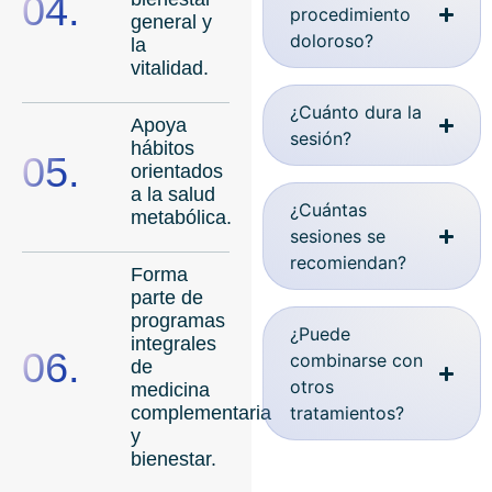
04.
procedimiento
general y
doloroso?
la
vitalidad.
¿Cuánto dura la
Apoya
sesión?
hábitos
05.
orientados
a la salud
¿Cuántas
metabólica.
sesiones se
recomiendan?
Forma
parte de
programas
¿Puede
integrales
06.
combinarse con
de
otros
medicina
complementaria
tratamientos?
y
bienestar.