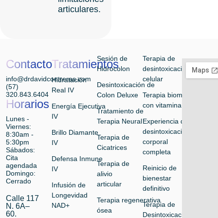
articulares.
Sesión de
Terapia de
Contacto
Tratamientos
Hidrocolon
desintoxicación
info@drdavidcontreras.com
celular
Hidratación
Desintoxicación de
(57)
Real IV
320.843.6404
Colon Deluxe
Terapia biomolecular
Horarios
con vitamina
Energía Ejecutiva
Tratamiento de
IV
Lunes -
Terapia Neural
Experiencia de
Viernes:
desintoxicación
Brillo Diamante
8:30am -
Terapia de
corporal
5:30pm
IV
Cicatrices
Sábados:
completa
Cita
Defensa Inmune
Terapia de
agendada
Reinicio de
IV
Domingo:
alivio
bienestar
Cerrado
articular
Infusión de
definitivo
Longevidad
Calle 117
Terapia regenerativa
Terapia de
NAD+
N. 6A–
ósea
60.
Desintoxicación