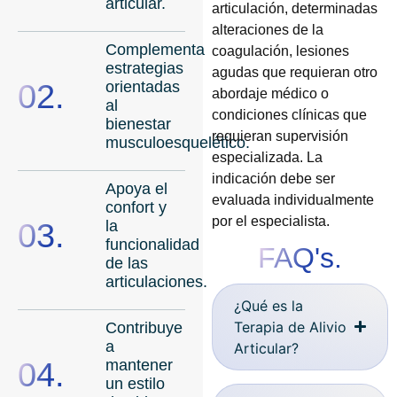
articular.
articulación, determinadas
alteraciones de la
Complementa
coagulación, lesiones
estrategias
agudas que requieran otro
02.
orientadas
abordaje médico o
al
condiciones clínicas que
bienestar
requieran supervisión
musculoesquelético.
especializada. La
indicación debe ser
Apoya el
evaluada individualmente
confort y
por el especialista.
03.
la
funcionalidad
FAQ's.
de las
articulaciones.
¿Qué es la
Terapia de Alivio
Contribuye
a
Articular?
04.
mantener
un estilo